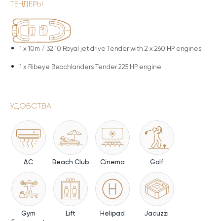
ТЕНДЕРЫ
1 x
10m / 32'10 Royal jet drive Tender with 2 x 260 HP engines
1 x
Ribeye Beachlanders Tender 225 HP engine
УДОБСТВА
AC
Beach Club
Cinema
Golf
Gym
Lift
Helipad
Jacuzzi