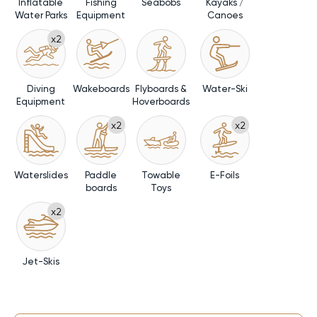
Inflatable
Fishing
Seabobs
Kayaks /
Water Parks
Equipment
Canoes
x2
Diving
Wakeboards
Flyboards &
Water-Ski
Equipment
Hoverboards
x2
x2
Waterslides
Paddle
Towable
E-Foils
boards
Toys
x2
Jet-Skis