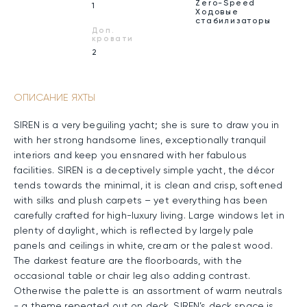
Zero-Speed
1
Ходовые
стабилизаторы
Доп.
кровати
2
ОПИСАНИЕ ЯХТЫ
SIREN is a very beguiling yacht; she is sure to draw you in
with her strong handsome lines, exceptionally tranquil
interiors and keep you ensnared with her fabulous
facilities. SIREN is a deceptively simple yacht, the décor
tends towards the minimal, it is clean and crisp, softened
with silks and plush carpets – yet everything has been
carefully crafted for high-luxury living. Large windows let in
plenty of daylight, which is reflected by largely pale
panels and ceilings in white, cream or the palest wood.
The darkest feature are the floorboards, with the
occasional table or chair leg also adding contrast.
Otherwise the palette is an assortment of warm neutrals
- a theme repeated out on deck. SIREN’s deck space is