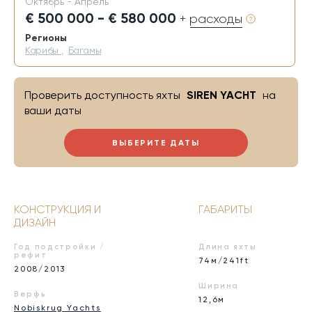
Октябрь - Апрель
€ 500 000 - € 580 000
+ расходы
Регионы
Карибы
,
Багамы
Проверить доступность яхты
SIREN YACHT
на
ваши даты
ВЫБЕРИТЕ ДАТЫ
КОНСТРУКЦИЯ И
ГАБАРИТЫ
ДИЗАЙН
Год подстройки /
Длина яхты
рефит
74м/241ft
2008/2013
Ширина
Верфь
12,6м
Nobiskrug Yachts