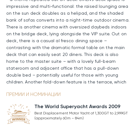
impressive and multi-functional: the raised lounging area
on the sun deck doubles as a helipad, and the shaded
bank of sofas converts into a night-time outdoor cinema.
There is another cinema with oversized daybeds indoors
on the bridge deck, lying alongside the VIP suite. Out on
deck, there is a casual al fresco dining space –
contrasting with the dramatic formal table on the main
deck that can easily seat 20 diners. This deck is also
home to the master suite – with a lovely full-beam
stateroom and adjacent office that has a pull-down
double bed – potentially useful for those with young
children. Another fold-down feature is the terrace, which
can comfortably seat four for drinks or even a relaxed
ПРЕМИИ И НОМИНАЦИИ
breakfast. Lifting up to reveal the beach club, the stern
door opens onto the deep swimming platform; great for
The World Superyacht Awards 2009
a work-out in the gym followed by a dip. SIREN is also a
Best Displacement Motor Yacht of 1,300GT to 2,999GT
RYA Water Sports Centre, so you can have endless fun
(approximately 60m – 84m)
with her waverunners, jetskis, towabales and boards. Will
you be able to resist SIREN’s call?