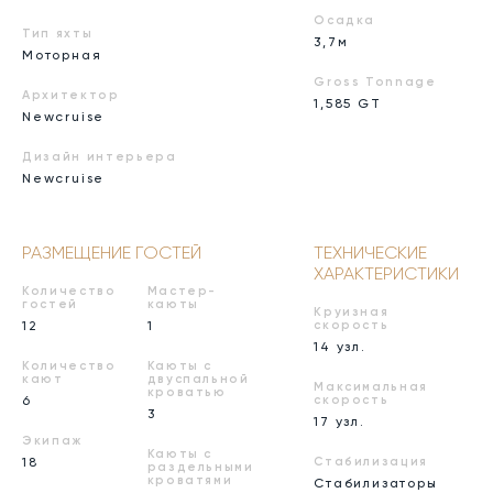
Осадка
Тип яхты
3,7м
Моторная
Gross Tonnage
Архитектор
1,585 GT
Newcruise
Дизайн интерьера
Newcruise
РАЗМЕЩЕНИЕ ГОСТЕЙ
ТЕХНИЧЕСКИЕ
ХАРАКТЕРИСТИКИ
Количество
Мастер-
гостей
каюты
Круизная
12
1
скорость
14 узл.
Количество
Каюты с
кают
двуспальной
Максимальная
кроватью
6
скорость
3
17 узл.
Экипаж
Каюты с
18
Стабилизация
раздельными
кроватями
Стабилизаторы