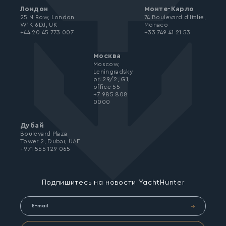
Лондон
Монте-Карло
25 N Row, London
74 Boulevard d’Italie,
W1K 6DJ, UK
Monaco
+44 20 45 773 007
+33 749 41 21 53
Москва
Moscow,
Leningradsky
pr. 29/2, G1,
office 55
+7 985 808
0000
Дубай
Boulevard Plaza
Tower 2, Dubai, UAE
+971 555 129 065
Подпишитесь на новости YachtHunter