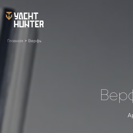
Главная
>
Верфь
Верф
А