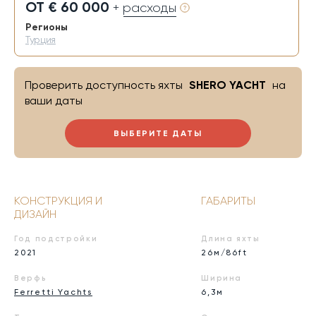
ОТ € 60 000
+ расходы
Регионы
Турция
Проверить доступность яхты
SHERO YACHT
на
ваши даты
ВЫБЕРИТЕ ДАТЫ
КОНСТРУКЦИЯ И
ГАБАРИТЫ
ДИЗАЙН
Год подстройки
Длина яхты
2021
26м/86ft
Верфь
Ширина
Ferretti Yachts
6,3м