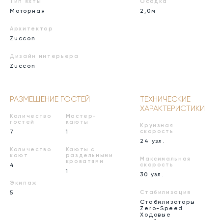
Тип яхты
Осадка
Моторная
2,0м
Архитектор
Zuccon
Дизайн интерьера
Zuccon
РАЗМЕЩЕНИЕ ГОСТЕЙ
ТЕХНИЧЕСКИЕ
ХАРАКТЕРИСТИКИ
Количество
Мастер-
гостей
каюты
Круизная
7
1
скорость
24 узл.
Количество
Каюты с
кают
раздельными
Максимальная
кроватями
4
скорость
1
30 узл.
Экипаж
5
Стабилизация
Стабилизаторы
Zero-Speed
Ходовые