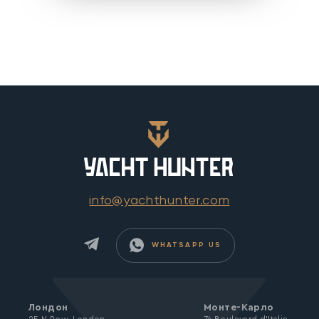
info@yachthunter.com
WHATSAPP US
Лондон
Монте-Карло