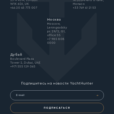
25 N Row, London
74 Boulevard d’Italie,
W1K 6DJ, UK
Monaco
+44 20 45 773 007
+33 749 41 21 53
Москва
Moscow,
Leningradsky
pr. 29/2, G1,
office 55
+7 985 808
0000
Дубай
Boulevard Plaza
Tower 2, Dubai, UAE
+971 555 129 065
Подпишитесь на новости YachtHunter
ПОДПИСАТЬСЯ