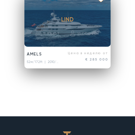
LIND
5
КАЮТ
11
ГОСТЕЙ
Цена в неделю от
AMELS
€ 285 000
52м/172ft
| 2010/2020