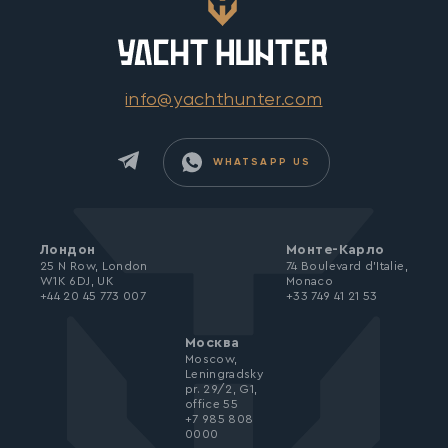
info@yachthunter.com
WHATSAPP US
Лондон
Монте-Карло
25 N Row, London
74 Boulevard d’Italie,
W1K 6DJ, UK
Monaco
+44 20 45 773 007
+33 749 41 21 53
Москва
Moscow,
Leningradsky
pr. 29/2, G1,
office 55
+7 985 808
0000