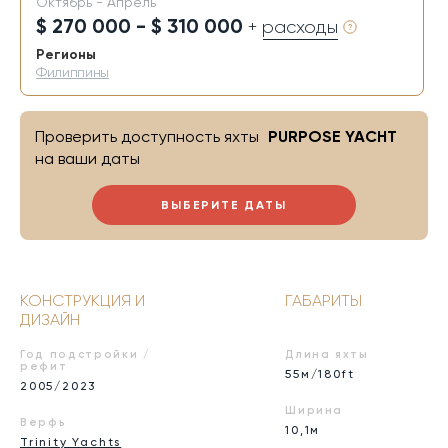
Октябрь - Апрель
$ 270 000 - $ 310 000
+ расходы
Регионы
Филиппины
Проверить доступность яхты
PURPOSE YACHT
на ваши даты
ВЫБЕРИТЕ ДАТЫ
КОНСТРУКЦИЯ И
ГАБАРИТЫ
ДИЗАЙН
Год подстройки /
Длина яхты
рефит
55м/180ft
2005/2023
Ширина
Верфь
10,1м
Trinity Yachts