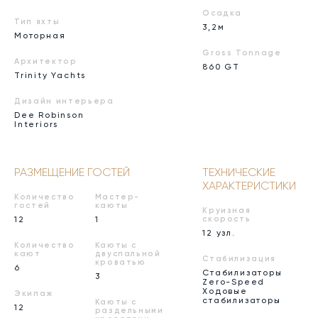
Осадка
Тип яхты
3,2м
Моторная
Gross Tonnage
Архитектор
860 GT
Trinity Yachts
Дизайн интерьера
Dee Robinson
Interiors
РАЗМЕЩЕНИЕ ГОСТЕЙ
ТЕХНИЧЕСКИЕ
ХАРАКТЕРИСТИКИ
Количество
Мастер-
гостей
каюты
Круизная
12
1
скорость
12 узл.
Количество
Каюты с
кают
двуспальной
Стабилизация
кроватью
6
Стабилизаторы
3
Zero-Speed
Ходовые
Экипаж
стабилизаторы
Каюты с
12
раздельными