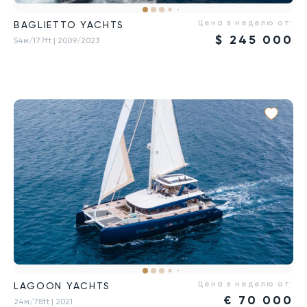
Цена в неделю от:
BAGLIETTO YACHTS
$
245 000
54м/177ft
| 2009/2023
Цена в неделю от:
LAGOON YACHTS
€
70 000
24м/78ft
| 2021