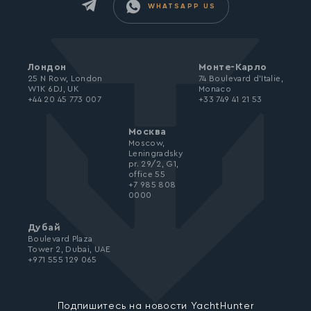
WHATSAPP US
Лондон
Монте-Карло
25 N Row, London
74 Boulevard d’Italie,
W1K 6DJ, UK
Monaco
+44 20 45 773 007
+33 749 41 21 53
Москва
Moscow,
Leningradsky
pr. 29/2, G1,
office 55
+7 985 808
0000
Дубай
Boulevard Plaza
Tower 2, Dubai, UAE
+971 555 129 065
Подпишитесь на новости YachtHunter