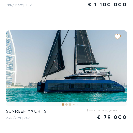
€
1 100 000
78м/255ft
| 2025
Цена в неделю от:
SUNREEF YACHTS
€
79 000
24м/79ft
| 2021