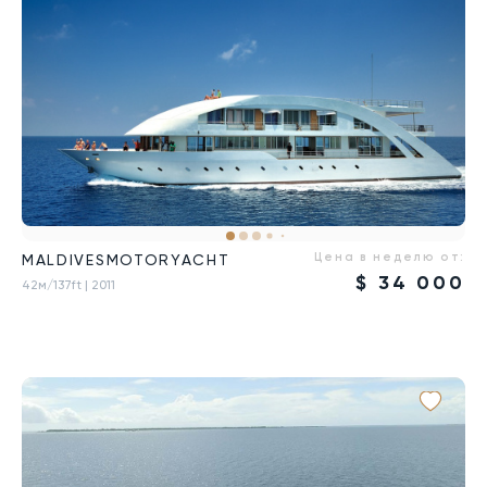
Цена в неделю от:
MALDIVESMOTORYACHT
$
34 000
42м/137ft
| 2011