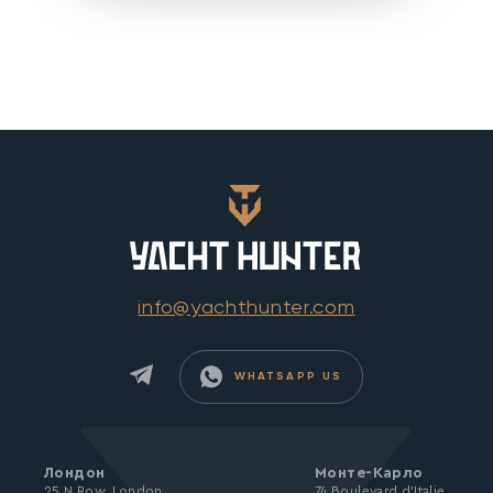
info@yachthunter.com
WHATSAPP US
Лондон
Монте-Карло
25 N Row, London
74 Boulevard d’Italie,