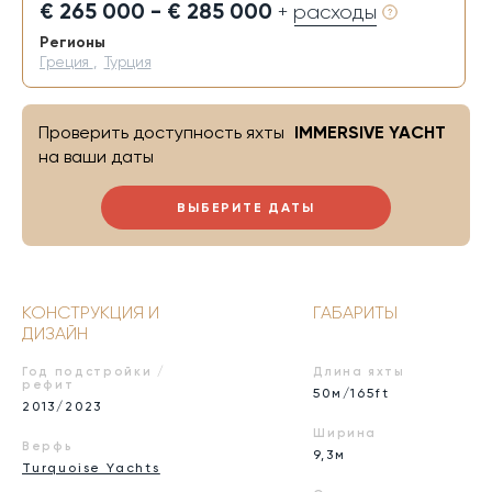
€ 265 000 - € 285 000
+ расходы
Регионы
Греция
,
Турция
Проверить доступность яхты
IMMERSIVE YACHT
на ваши даты
ВЫБЕРИТЕ ДАТЫ
КОНСТРУКЦИЯ И
ГАБАРИТЫ
ДИЗАЙН
Год подстройки /
Длина яхты
рефит
50м/165ft
2013/2023
Ширина
Верфь
9,3м
Turquoise Yachts