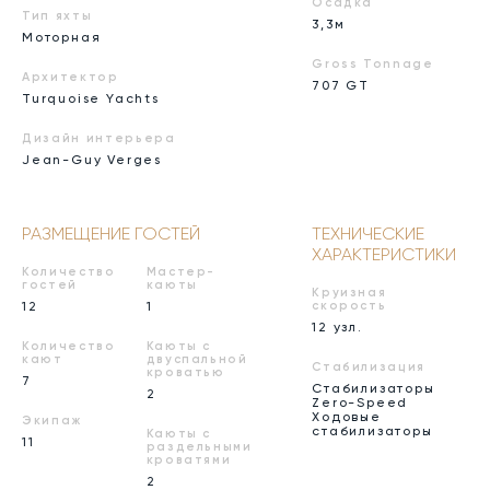
Осадка
Тип яхты
3,3м
Моторная
Gross Tonnage
Архитектор
707 GT
Turquoise Yachts
Дизайн интерьера
Jean-Guy Verges
РАЗМЕЩЕНИЕ ГОСТЕЙ
ТЕХНИЧЕСКИЕ
ХАРАКТЕРИСТИКИ
Количество
Мастер-
гостей
каюты
Круизная
12
1
скорость
12 узл.
Количество
Каюты с
кают
двуспальной
Стабилизация
кроватью
7
Стабилизаторы
2
Zero-Speed
Ходовые
Экипаж
стабилизаторы
Каюты с
11
раздельными
кроватями
2