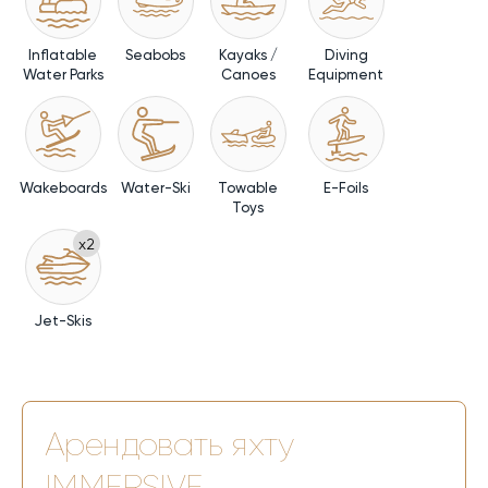
Inflatable
Seabobs
Kayaks /
Diving
Water Parks
Canoes
Equipment
Wakeboards
Water-Ski
Towable
E-Foils
Toys
x2
Jet-Skis
Арендовать яхту
IMMERSIVE