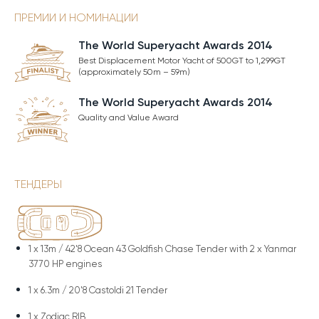
ПРЕМИИ И НОМИНАЦИИ
The World Superyacht Awards 2014
Best Displacement Motor Yacht of 500GT to 1,299GT
(approximately 50m – 59m)
The World Superyacht Awards 2014
Quality and Value Award
ТЕНДЕРЫ
1 x
13m / 42'8 Ocean 43 Goldfish Chase Tender with 2 x Yanmar
3770 HP engines
1 x
6.3m / 20'8 Castoldi 21 Tender
1 x
Zodiac RIB