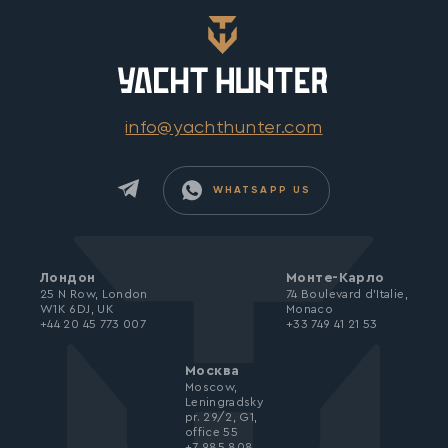
info@yachthunter.com
WHATSAPP US
Лондон
Монте-Карло
25 N Row, London
74 Boulevard d’Italie,
W1K 6DJ, UK
Monaco
+44 20 45 773 007
+33 749 41 21 53
Москва
Moscow,
Leningradsky
pr. 29/2, G1,
office 55
+7 985 808