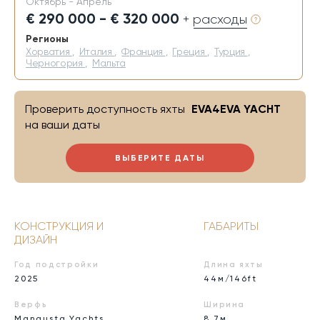
Октябрь - Апрель
€ 290 000 - € 320 000
+ расходы
Регионы
Хорватия
,
Италия
,
Франция
,
Греция
,
Турция
,
Черногория
,
Мальта
Проверить доступность яхты
EVA4EVA YACHT
на ваши даты
ВЫБЕРИТЕ ДАТЫ
КОНСТРУКЦИЯ И
ГАБАРИТЫ
ДИЗАЙН
Год подстройки
Длина яхты
2025
44м/146ft
Верфь
Ширина
Mangusta Yachts
8,7м