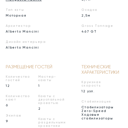
Тип яхты
Осадка
Моторная
2,5м
Архитектор
Gross Tonnage
Alberto Mancini
467 GT
Дизайн интерьера
Alberto Mancini
РАЗМЕЩЕНИЕ ГОСТЕЙ
ТЕХНИЧЕСКИЕ
ХАРАКТЕРИСТИКИ
Количество
Мастер-
гостей
каюты
Круизная
12
1
скорость
12 узл.
Количество
Каюты с
кают
двуспальной
Стабилизация
кроватью
6
Стабилизаторы
2
Zero-Speed
Ходовые
Экипаж
стабилизаторы
Каюты с
9
раздельными
кроватями