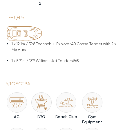
2
ТЕНДЕРЫ
1 x
12.1m / 39'8 Technohull Explorer 40 Chase Tender with 2 x
Mercury
1 x
5.71m / 18'9 Williams Jet Tenders 565
УДОБСТВА
AC
BBQ
Beach Club
Gym
Equipment