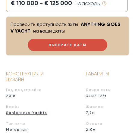
€ 110 000 - € 125 000
+ расходы
Проверить доступность яхты
ANYTHING GOES
V YACHT
на ваши даты
ВЫБЕРИТЕ ДАТЫ
КОНСТРУКЦИЯ И
ГАБАРИТЫ
ДИЗАЙН
Год подстройки
Длина яхты
2018
34м/112ft
Верфь
Ширина
Sanlorenzo Yachts
7,7м
Тип яхты
Осадка
Моторная
2,0м