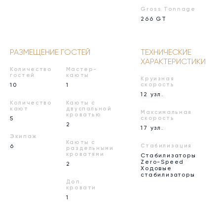
Gross Tonnage
266 GT
РАЗМЕЩЕНИЕ ГОСТЕЙ
ТЕХНИЧЕСКИЕ
ХАРАКТЕРИСТИКИ
Количество
Мастер-
гостей
каюты
Круизная
10
1
скорость
12 узл.
Количество
Каюты с
кают
двуспальной
Максимальная
кроватью
5
скорость
2
17 узл.
Экипаж
Каюты с
6
Стабилизация
раздельными
кроватями
Стабилизаторы
Zero-Speed
2
Ходовые
стабилизаторы
Доп.
кровати
1