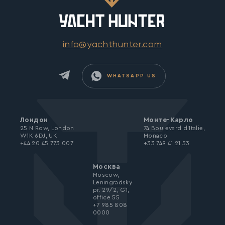
info@yachthunter.com
WHATSAPP US
Лондон
Монте-Карло
25 N Row, London
74 Boulevard d’Italie,
W1K 6DJ, UK
Monaco
+44 20 45 773 007
+33 749 41 21 53
Москва
Moscow,
Leningradsky
pr. 29/2, G1,
office 55
+7 985 808
0000