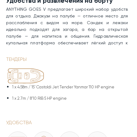
Удобства и развлечения на борту
ANYTHING GOES V предлагает широкий набор удобств
для отдыха. Джакузи на палубе — отличное место для
расслабления с видом на море. Сандек и лежаки
идеально подходят для загара, а бар на открытой
палубе — для напитков и общения. Гидравлическая
купальная платформа обеспечивает лёгкий доступ к
воде для купания, водных развлечений или посадки на
тендер.
ТЕНДЕРЫ
Ходовые и технические
характеристики
1 x
4.58m / 15' Castoldi Jet Tender Yanmar 110 HP engine
Корпус и надстройка ANYTHING GOES V выполнены из
GRP, а полуводоизмещающий корпус обеспечивает
1 x
2.7m / 8'10 RIB 5 HP engine
отличную устойчивость и плавность хода. Два
двигателя MTU позволяют поддерживать крейсерскую
скорость 12 узлов и достигать максимальной скорости 15
УДОБСТВА
узлов. Дальность хода составляет до 2 750 морских миль
при скорости 11 узлов благодаря запасу топлива 25 000