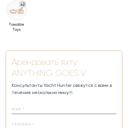
x2
от ужинов на открытом воздухе до активных
развлечений на воде. Каждое мгновение на борту
наполнено атмосферой радости, общения и
удовольствия.
Towable
Toys
Арендовать яхту
ANYTHING GOES V
Консультанты Yacht Hunter свяжутся с вами в
течение нескольких минут!