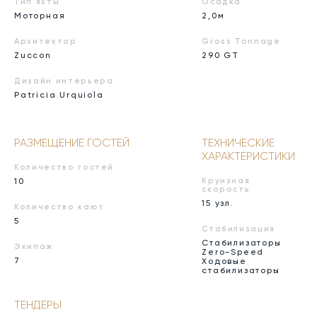
Тип яхты
Осадка
Моторная
2,0м
Архитектор
Gross Tonnage
Zuccon
290 GT
Дизайн интерьера
Patricia Urquiola
РАЗМЕЩЕНИЕ ГОСТЕЙ
ТЕХНИЧЕСКИЕ
ХАРАКТЕРИСТИКИ
Количество гостей
10
Круизная
скорость
15 узл.
Количество кают
5
Стабилизация
Стабилизаторы
Экипаж
Zero-Speed
7
Ходовые
стабилизаторы
ТЕНДЕРЫ