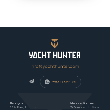
info@yachthunter.com
WHATSAPP US
Лондон
Монте-Карло
25 N Row, London
74 Boulevard d’Italie,