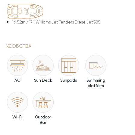
1 x
5.2m / 17'1 Williams Jet Tenders DieselJet 505
УДОБСТВА
AC
Sun Deck
Sunpads
Swimming
platform
Wi-Fi
Outdoor
Bar