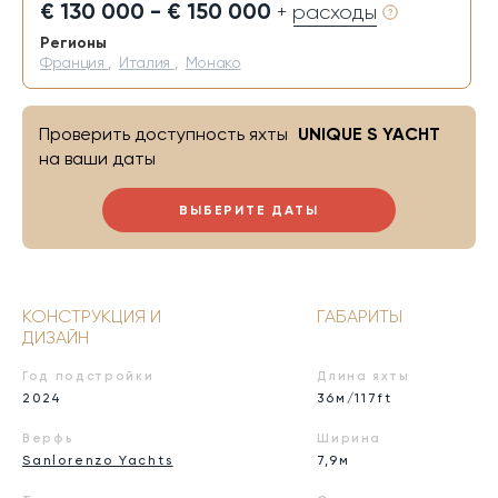
€ 130 000 - € 150 000
+ расходы
Регионы
Франция
,
Италия
,
Монако
Проверить доступность яхты
UNIQUE S YACHT
на ваши даты
ВЫБЕРИТЕ ДАТЫ
КОНСТРУКЦИЯ И
ГАБАРИТЫ
ДИЗАЙН
Год подстройки
Длина яхты
2024
36м/117ft
Верфь
Ширина
Sanlorenzo Yachts
7,9м