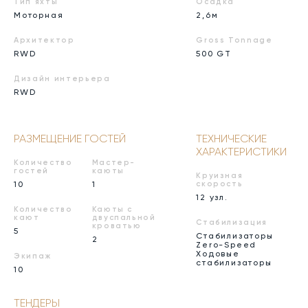
Тип яхты
Осадка
Моторная
2,6м
Архитектор
Gross Tonnage
RWD
500 GT
Дизайн интерьера
RWD
РАЗМЕЩЕНИЕ ГОСТЕЙ
ТЕХНИЧЕСКИЕ
ХАРАКТЕРИСТИКИ
Количество
Мастер-
гостей
каюты
Круизная
10
1
скорость
12 узл.
Количество
Каюты с
кают
двуспальной
Стабилизация
кроватью
5
Стабилизаторы
2
Zero-Speed
Ходовые
Экипаж
стабилизаторы
10
ТЕНДЕРЫ