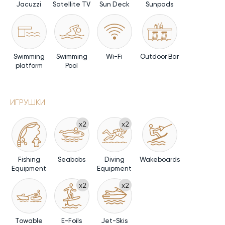
Jacuzzi
Satellite TV
Sun Deck
Sunpads
Swimming
Swimming
Wi-Fi
Outdoor Bar
platform
Pool
ИГРУШКИ
x2
x2
Fishing
Seabobs
Diving
Wakeboards
Equipment
Equipment
x2
x2
Towable
E-Foils
Jet-Skis