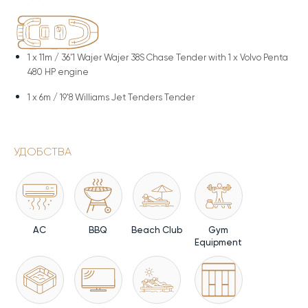
1 x
11m / 36'1 Wajer Wajer 38S Chase Tender with 1 x Volvo Penta
480 HP engine
1 x
6m / 19'8 Williams Jet Tenders Tender
УДОБСТВА
AC
BBQ
Beach Club
Gym
Equipment