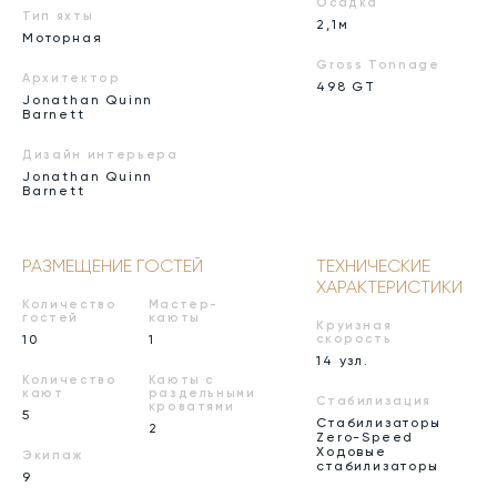
Осадка
Тип яхты
2,1м
Моторная
Gross Tonnage
Архитектор
498 GT
Jonathan Quinn
Barnett
Дизайн интерьера
Jonathan Quinn
Barnett
РАЗМЕЩЕНИЕ ГОСТЕЙ
ТЕХНИЧЕСКИЕ
ХАРАКТЕРИСТИКИ
Количество
Мастер-
гостей
каюты
Круизная
10
1
скорость
14 узл.
Количество
Каюты с
кают
раздельными
Стабилизация
кроватями
5
Стабилизаторы
2
Zero-Speed
Ходовые
Экипаж
стабилизаторы
9