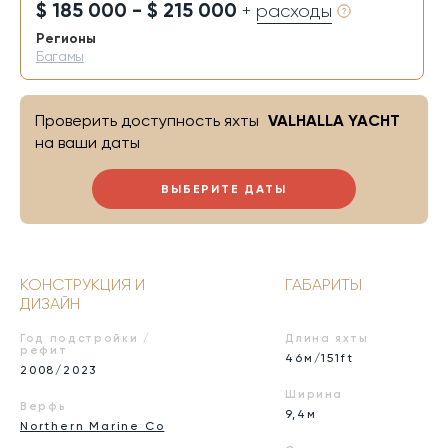
$ 185 000 - $ 215 000
+ расходы
Регионы
Багамы
Проверить доступность яхты
VALHALLA YACHT
на ваши даты
ВЫБЕРИТЕ ДАТЫ
КОНСТРУКЦИЯ И
ГАБАРИТЫ
ДИЗАЙН
Год подстройки /
Длина яхты
рефит
46м/151ft
2008/2023
Ширина
Верфь
9,4м
Northern Marine Co