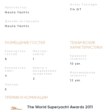
Gross Tonnage
Архитектор
114 GT
Nauta Yachts
Дизайн интерьера
Nauta Yachts
РАЗМЕЩЕНИЕ ГОСТЕЙ
ТЕХНИЧЕСКИЕ
ХАРАКТЕРИСТИКИ
Количество
Мастер-
гостей
каюты
Круизная
8
1
скорость
10 узл.
Количество
Каюты с
кают
раздельными
Максимальная
кроватями
4
скорость
2
12 узл.
Экипаж
5
ПРЕМИИ И НОМИНАЦИИ
The World Superyacht Awards 2011