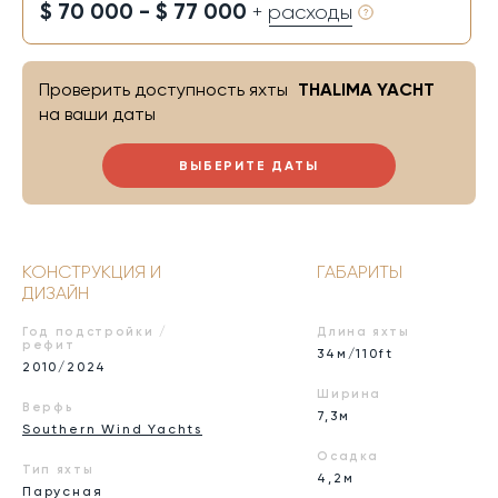
$ 70 000 - $ 77 000
+ расходы
Проверить доступность яхты
THALIMA YACHT
на ваши даты
ВЫБЕРИТЕ ДАТЫ
КОНСТРУКЦИЯ И
ГАБАРИТЫ
ДИЗАЙН
Год подстройки /
Длина яхты
рефит
34м/110ft
2010/2024
Ширина
Верфь
7,3м
Southern Wind Yachts
Осадка
Тип яхты
4,2м
Парусная