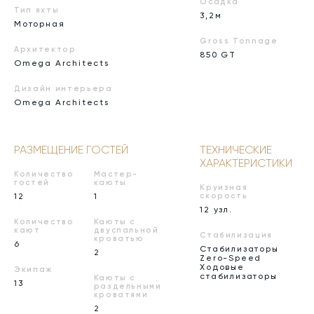
Осадка
Тип яхты
3,2м
Моторная
Gross Tonnage
Архитектор
850 GT
Omega Architects
Дизайн интерьера
Omega Architects
РАЗМЕЩЕНИЕ ГОСТЕЙ
ТЕХНИЧЕСКИЕ
ХАРАКТЕРИСТИКИ
Количество
Мастер-
гостей
каюты
Круизная
12
1
скорость
12 узл.
Количество
Каюты с
кают
двуспальной
Стабилизация
кроватью
6
Стабилизаторы
2
Zero-Speed
Ходовые
Экипаж
стабилизаторы
Каюты с
13
раздельными
кроватями
2