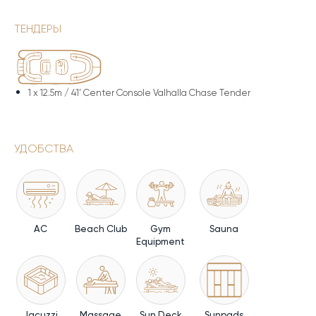
ТЕНДЕРЫ
1 x
12.5m / 41' Center Console Valhalla Chase Tender
УДОБСТВА
AC
Beach Club
Gym
Sauna
Equipment
Jacuzzi
Massage
Sun Deck
Sunpads