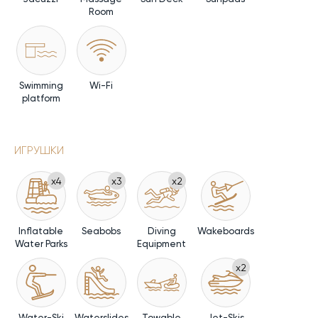
Room
Swimming
Wi-Fi
platform
ИГРУШКИ
x4
x3
x2
Inflatable
Seabobs
Diving
Wakeboards
Water Parks
Equipment
x2
Water-Ski
Waterslides
Towable
Jet-Skis