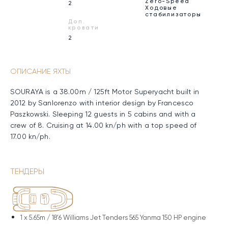
Zero-Speed
2
Ходовые
стабилизаторы
Доп.
кровати
2
ОПИСАНИЕ ЯХТЫ
SOURAYA is a 38.00m / 125ft Motor Superyacht built in
2012 by Sanlorenzo with interior design by Francesco
Paszkowski. Sleeping 12 guests in 5 cabins and with a
crew of 8. Cruising at 14.00 kn/ph with a top speed of
17.00 kn/ph.
ТЕНДЕРЫ
1 x
5.65m / 18'6 Williams Jet Tenders 565 Yanma 150 HP engine