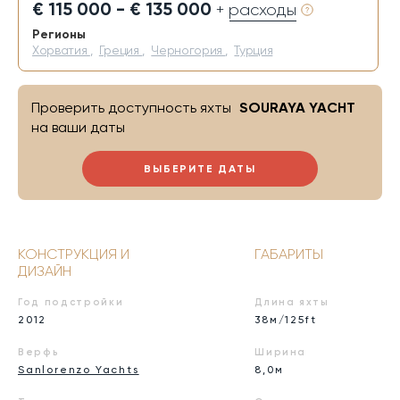
€ 115 000 - € 135 000
+ расходы
Регионы
Хорватия
,
Греция
,
Черногория
,
Турция
Проверить доступность яхты
SOURAYA YACHT
на ваши даты
ВЫБЕРИТЕ ДАТЫ
КОНСТРУКЦИЯ И
ГАБАРИТЫ
ДИЗАЙН
Год подстройки
Длина яхты
2012
38м/125ft
Верфь
Ширина
Sanlorenzo Yachts
8,0м