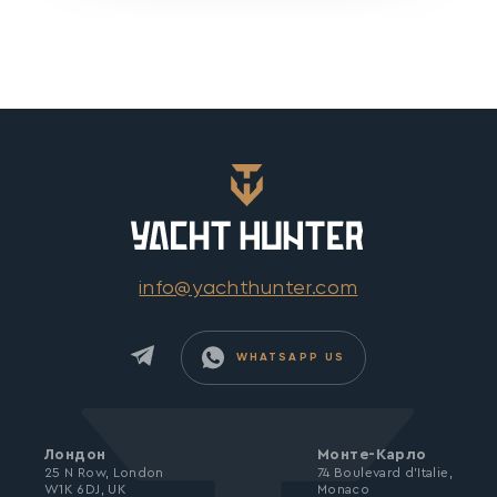
info@yachthunter.com
WHATSAPP US
Лондон
Монте-Карло
25 N Row, London
74 Boulevard d’Italie,
W1K 6DJ, UK
Monaco