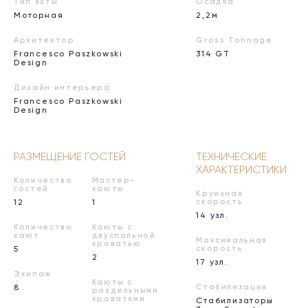
Тип яхты
Осадка
Моторная
2,2м
Архитектор
Gross Tonnage
Francesco Paszkowski
314 GT
Design
Дизайн интерьера
Francesco Paszkowski
Design
РАЗМЕЩЕНИЕ ГОСТЕЙ
ТЕХНИЧЕСКИЕ
ХАРАКТЕРИСТИКИ
Количество
Мастер-
гостей
каюты
Круизная
12
1
скорость
14 узл.
Количество
Каюты с
кают
двуспальной
Максимальная
кроватью
5
скорость
2
17 узл.
Экипаж
Каюты с
8
Стабилизация
раздельными
кроватями
Стабилизаторы