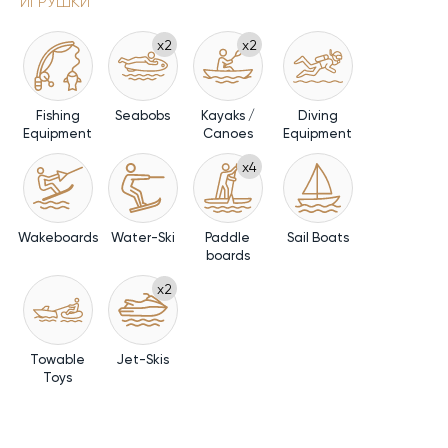
ИГРУШКИ
x2
x2
Fishing
Seabobs
Kayaks /
Diving
Equipment
Canoes
Equipment
x4
Wakeboards
Water-Ski
Paddle
Sail Boats
boards
x2
Towable
Jet-Skis
Toys