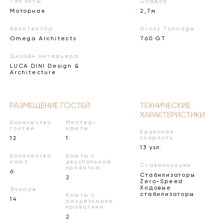
Тип яхты
Осадка
Моторная
2,7м
Архитектор
Gross Tonnage
Omega Architects
760 GT
Дизайн интерьера
LUCA DINI Design &
Architecture
РАЗМЕЩЕНИЕ ГОСТЕЙ
ТЕХНИЧЕСКИЕ
ХАРАКТЕРИСТИКИ
Количество
Мастер-
гостей
каюты
Круизная
12
1
скорость
13 узл.
Количество
Каюты с
кают
двуспальной
Стабилизация
кроватью
6
Стабилизаторы
2
Zero-Speed
Ходовые
Экипаж
стабилизаторы
Каюты с
14
раздельными
кроватями
2