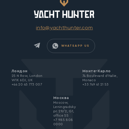
info@yachthunter.com
WHATSAPP US
Лондон
Монте-Карло
25 N Row, London
74 Boulevard d’Italie,
W1K 6DJ, UK
Monaco
+44 20 45 773 007
+33 749 41 21 53
Москва
Moscow,
Leningradsky
pr. 29/2, G1,
office 55
+7 985 808
0000