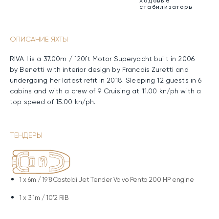
Ходовые
стабилизаторы
ОПИСАНИЕ ЯХТЫ
RIVA I is a 37.00m / 120ft Motor Superyacht built in 2006
by Benetti with interior design by Francois Zuretti and
undergoing her latest refit in 2018. Sleeping 12 guests in 6
cabins and with a crew of 9. Cruising at 11.00 kn/ph with a
top speed of 15.00 kn/ph.
ТЕНДЕРЫ
1 x
6m / 19'8 Castoldi Jet Tender Volvo Penta 200 HP engine
1 x
3.1m / 10'2 RIB