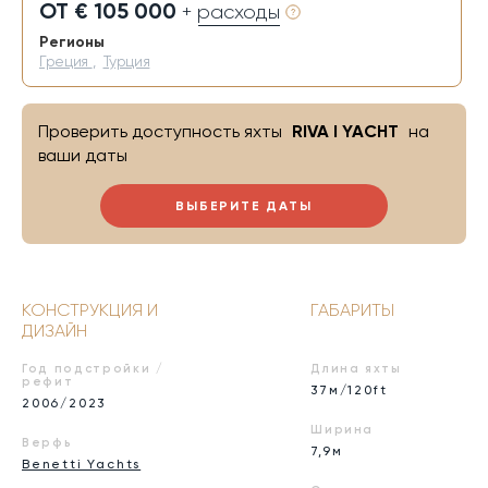
ОТ € 105 000
+ расходы
Регионы
Греция
,
Турция
Проверить доступность яхты
RIVA I YACHT
на
ваши даты
ВЫБЕРИТЕ ДАТЫ
КОНСТРУКЦИЯ И
ГАБАРИТЫ
ДИЗАЙН
Год подстройки /
Длина яхты
рефит
37м/120ft
2006/2023
Ширина
Верфь
7,9м
Benetti Yachts