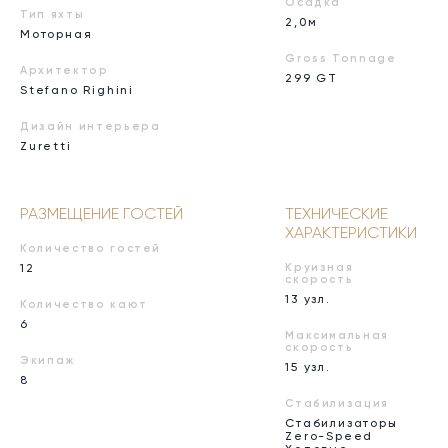
Осадка
Тип яхты
2,0м
Моторная
Gross Tonnage
Архитектор
299 GT
Stefano Righini
Дизайн интерьера
Zuretti
РАЗМЕЩЕНИЕ ГОСТЕЙ
ТЕХНИЧЕСКИЕ
ХАРАКТЕРИСТИКИ
Количество гостей
12
Круизная
скорость
13 узл.
Количество кают
6
Максимальная
скорость
Экипаж
15 узл.
8
Стабилизация
Стабилизаторы
Zero-Speed