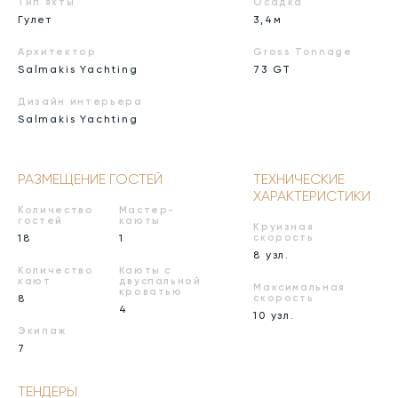
Тип яхты
Осадка
Гулет
3,4м
Архитектор
Gross Tonnage
Salmakis Yachting
73 GT
Дизайн интерьера
Salmakis Yachting
РАЗМЕЩЕНИЕ ГОСТЕЙ
ТЕХНИЧЕСКИЕ
ХАРАКТЕРИСТИКИ
Количество
Мастер-
гостей
каюты
Круизная
18
1
скорость
8 узл.
Количество
Каюты с
кают
двуспальной
Максимальная
кроватью
8
скорость
4
10 узл.
Экипаж
7
ТЕНДЕРЫ