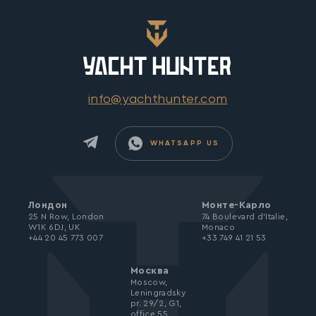
info@yachthunter.com
WHATSAPP US
Лондон
Монте-Карло
25 N Row, London
74 Boulevard d’Italie,
W1K 6DJ, UK
Monaco
+44 20 45 773 007
+33 749 41 21 53
Москва
Moscow,
Leningradsky
pr. 29/2, G1,
office 55