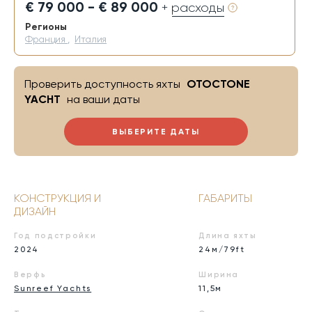
€ 79 000 - € 89 000
+ расходы
Регионы
Франция
,
Италия
Проверить доступность яхты
OTOCTONE
YACHT
на ваши даты
ВЫБЕРИТЕ ДАТЫ
КОНСТРУКЦИЯ И
ГАБАРИТЫ
ДИЗАЙН
Год подстройки
Длина яхты
2024
24м/79ft
Верфь
Ширина
Sunreef Yachts
11,5м