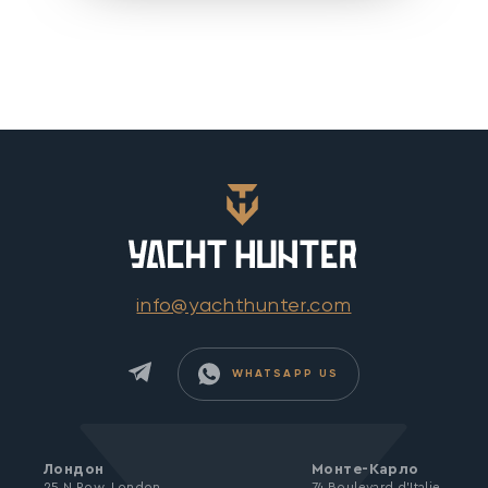
info@yachthunter.com
WHATSAPP US
Лондон
Монте-Карло
25 N Row, London
74 Boulevard d’Italie,