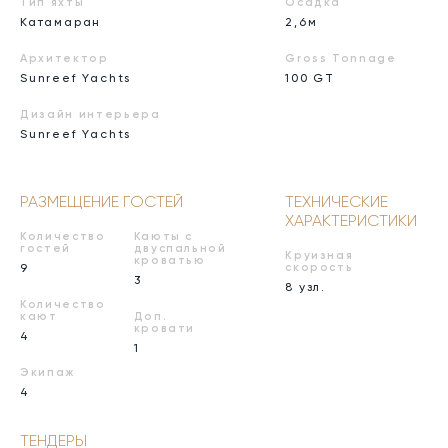
Тип яхты
Осадка
Катамаран
2,6м
Архитектор
Gross Tonnage
Sunreef Yachts
100 GT
Дизайн интерьера
Sunreef Yachts
РАЗМЕЩЕНИЕ ГОСТЕЙ
ТЕХНИЧЕСКИЕ
ХАРАКТЕРИСТИКИ
Количество
Каюты с
гостей
двуспальной
Круизная
кроватью
9
скорость
3
8 узл.
Количество
кают
Доп.
кровати
4
1
Экипаж
4
ТЕНДЕРЫ