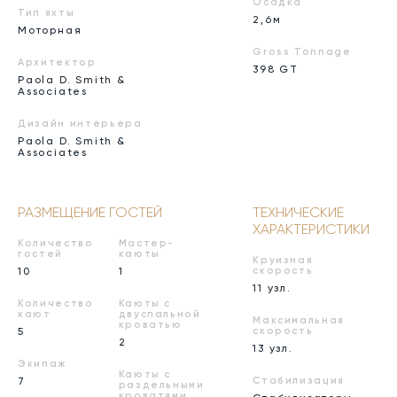
Осадка
Тип яхты
2,6м
Моторная
Gross Tonnage
Архитектор
398 GT
Paola D. Smith &
Associates
Дизайн интерьера
Paola D. Smith &
Associates
РАЗМЕЩЕНИЕ ГОСТЕЙ
ТЕХНИЧЕСКИЕ
ХАРАКТЕРИСТИКИ
Количество
Мастер-
гостей
каюты
Круизная
10
1
скорость
11 узл.
Количество
Каюты с
кают
двуспальной
Максимальная
кроватью
5
скорость
2
13 узл.
Экипаж
Каюты с
7
Стабилизация
раздельными
кроватями