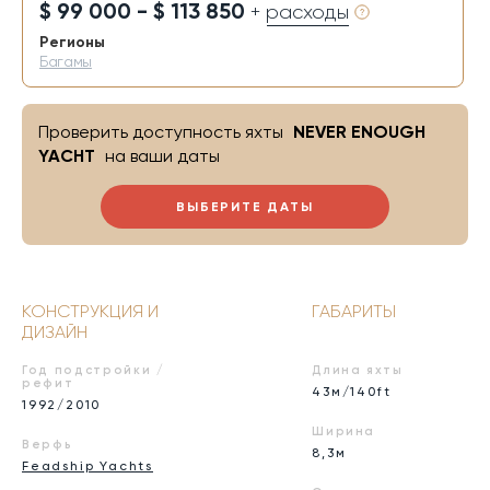
$ 99 000 - $ 113 850
+ расходы
Регионы
Багамы
Проверить доступность яхты
NEVER ENOUGH
YACHT
на ваши даты
ВЫБЕРИТЕ ДАТЫ
КОНСТРУКЦИЯ И
ГАБАРИТЫ
ДИЗАЙН
Год подстройки /
Длина яхты
рефит
43м/140ft
1992/2010
Ширина
Верфь
8,3м
Feadship Yachts