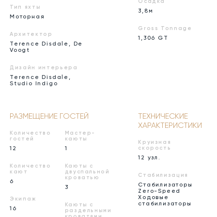
Осадка
Тип яхты
3,8м
Моторная
Gross Tonnage
Архитектор
1,306 GT
Terence Disdale, De
Voogt
Дизайн интерьера
Terence Disdale,
Studio Indigo
РАЗМЕЩЕНИЕ ГОСТЕЙ
ТЕХНИЧЕСКИЕ
ХАРАКТЕРИСТИКИ
Количество
Мастер-
гостей
каюты
Круизная
12
1
скорость
12 узл.
Количество
Каюты с
кают
двуспальной
Стабилизация
кроватью
6
Стабилизаторы
3
Zero-Speed
Ходовые
Экипаж
стабилизаторы
Каюты с
16
раздельными
кроватями