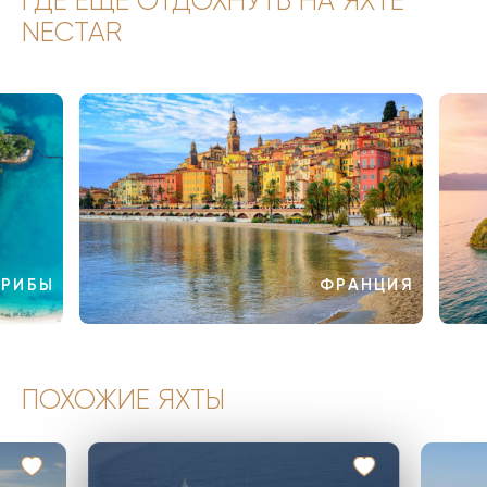
ГДЕ ЕЩЁ ОТДОХНУТЬ НА ЯХТЕ
NECTAR
АРИБЫ
ФРАНЦИЯ
ПОХОЖИЕ ЯХТЫ