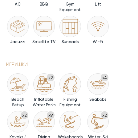
AC
BBQ
Gym
Lift
Equipment
Jacuzzi
Satellite TV
Sunpads
Wi-Fi
ИГРУШКИ
x2
x4
Beach
Inflatable
Fishing
Seabobs
Setup
Water Parks
Equipment
x2
x9
x2
Kayaks /
Diving
Wakeboards
Water-Ski