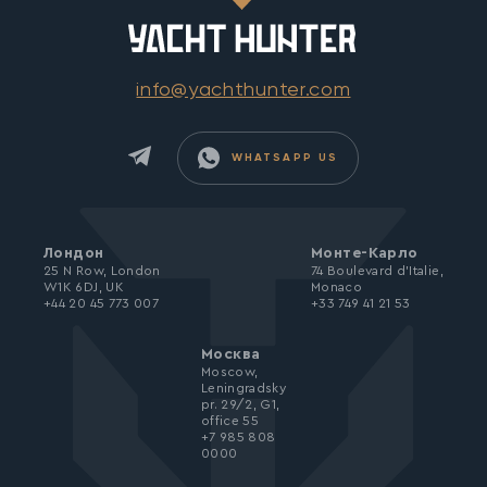
info@yachthunter.com
WHATSAPP US
Лондон
Монте-Карло
25 N Row, London
74 Boulevard d’Italie,
W1K 6DJ, UK
Monaco
+44 20 45 773 007
+33 749 41 21 53
Москва
Moscow,
Leningradsky
pr. 29/2, G1,
office 55
+7 985 808
0000