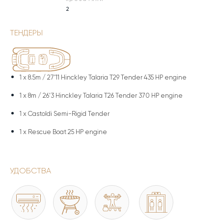
2
ТЕНДЕРЫ
1 x
8.5m / 27'11 Hinckley Talaria T29 Tender 435 HP engine
1 x
8m / 26'3 Hinckley Talaria T26 Tender 370 HP engine
1 x
Castoldi Semi-Rigid Tender
1 x
Rescue Boat 25 HP engine
УДОБСТВА