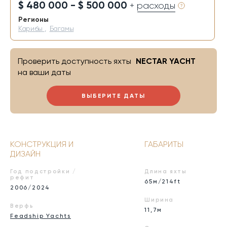
$ 480 000 - $ 500 000
+ расходы
Регионы
Карибы
,
Багамы
Проверить доступность яхты
NECTAR YACHT
на ваши даты
ВЫБЕРИТЕ ДАТЫ
КОНСТРУКЦИЯ И
ГАБАРИТЫ
ДИЗАЙН
Год подстройки /
Длина яхты
рефит
65м/214ft
2006/2024
Ширина
Верфь
11,7м
Feadship Yachts