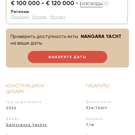
€ 100 000 - € 120 000
+ расходы
Регионы
Франция
,
Италия
,
Монако
Проверить доступность яхты
NANGARA YACHT
на ваши даты
ВЫБЕРИТЕ ДАТЫ
КОНСТРУКЦИЯ И
ГАБАРИТЫ
ДИЗАЙН
Год подстройки
Длина яхты
2024
32м/106ft
Верфь
Ширина
Sanlorenzo Yachts
7,1м