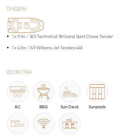
ТЕНДЕРЫ
1 x
11.1m / 36'5 Technohull 38 Grand Sport Chase Tender
1 x
4.5m / 14'9 Williams Jet Tenders 445
УДОБСТВА
AC
BBQ
Sun Deck
Sunpads