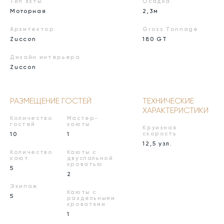
Тип яхты
Осадка
Моторная
2,3м
Архитектор
Gross Tonnage
Zuccon
180 GT
Дизайн интерьера
Zuccon
РАЗМЕЩЕНИЕ ГОСТЕЙ
ТЕХНИЧЕСКИЕ
ХАРАКТЕРИСТИКИ
Количество
Мастер-
гостей
каюты
Круизная
10
1
скорость
12,5 узл.
Количество
Каюты с
кают
двуспальной
кроватью
5
2
Экипаж
Каюты с
5
раздельными
кроватями
1