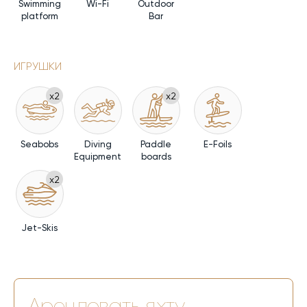
Swimming
Wi-Fi
Outdoor
platform
Bar
ИГРУШКИ
x2
x2
Seabobs
Diving
Paddle
E-Foils
Equipment
boards
x2
Jet-Skis
Арендовать яхту