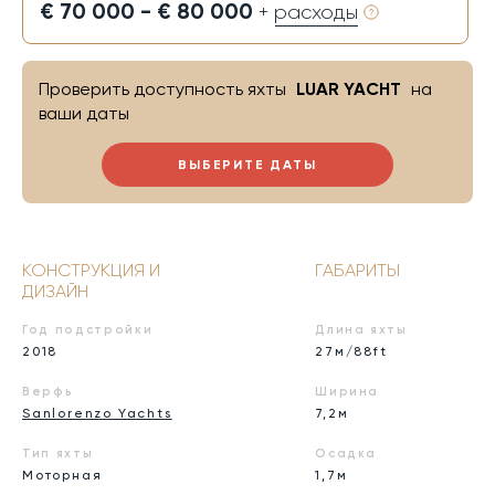
€ 70 000 - € 80 000
+ расходы
Проверить доступность яхты
LUAR YACHT
на
ваши даты
ВЫБЕРИТЕ ДАТЫ
КОНСТРУКЦИЯ И
ГАБАРИТЫ
ДИЗАЙН
Год подстройки
Длина яхты
2018
27м/88ft
Верфь
Ширина
Sanlorenzo Yachts
7,2м
Тип яхты
Осадка
Моторная
1,7м