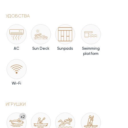
УДОБСТВА
AC
Sun Deck
Sunpads
Swimming
platform
Wi-Fi
ИГРУШКИ
x2