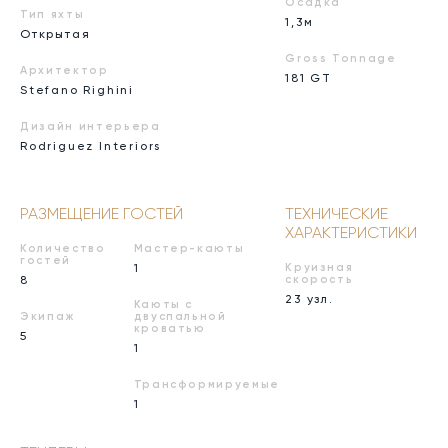
Осадка
Тип яхты
1,3м
Открытая
Gross Tonnage
Архитектор
181 GT
Stefano Righini
Дизайн интерьера
Rodriguez Interiors
РАЗМЕЩЕНИЕ ГОСТЕЙ
ТЕХНИЧЕСКИЕ
ХАРАКТЕРИСТИКИ
Количество
Мастер-каюты
гостей
1
Круизная
8
скорость
23 узл.
Каюты с
Экипаж
двуспальной
кроватью
5
1
Трансформируемые
1