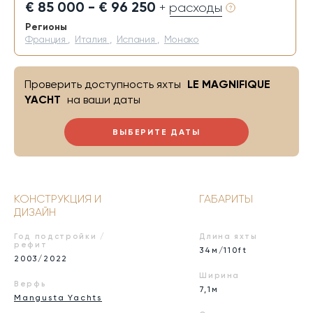
€ 85 000 - € 96 250
+ расходы
Регионы
Франция
,
Италия
,
Испания
,
Монако
Проверить доступность яхты
LE MAGNIFIQUE
YACHT
на ваши даты
ВЫБЕРИТЕ ДАТЫ
КОНСТРУКЦИЯ И
ГАБАРИТЫ
ДИЗАЙН
Год подстройки /
Длина яхты
рефит
34м/110ft
2003/2022
Ширина
Верфь
7,1м
Mangusta Yachts