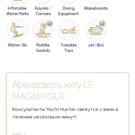
Inflatable
Kayaks /
Diving
Wakeboards
Water Parks
Canoes
Equipment
x2
x2
Water-Ski
Paddle
Towable
Jet-Skis
boards
Toys
Арендовать яхту
LE
MAGNIFIQUE
Консультанты Yacht Hunter свяжутся с вами в
течение нескольких минут!