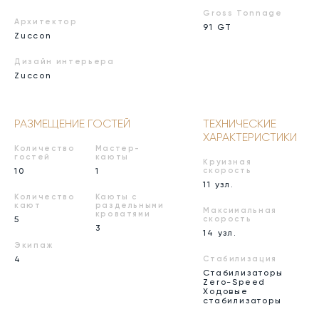
Gross Tonnage
Архитектор
91 GT
Zuccon
Дизайн интерьера
Zuccon
РАЗМЕЩЕНИЕ ГОСТЕЙ
ТЕХНИЧЕСКИЕ
ХАРАКТЕРИСТИКИ
Количество
Мастер-
гостей
каюты
Круизная
10
1
скорость
11 узл.
Количество
Каюты с
кают
раздельными
Максимальная
кроватями
5
скорость
3
14 узл.
Экипаж
4
Стабилизация
Стабилизаторы
Zero-Speed
Ходовые
стабилизаторы