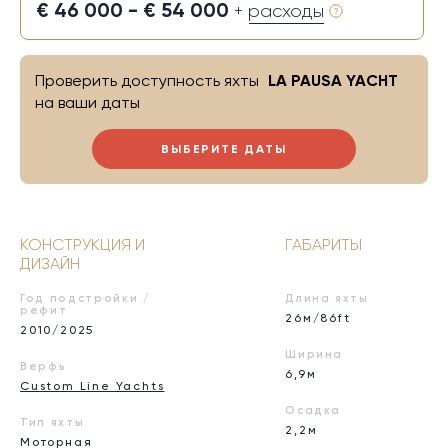
€ 46 000 - € 54 000
+ расходы
Проверить доступность яхты
LA PAUSA YACHT
на ваши даты
ВЫБЕРИТЕ ДАТЫ
КОНСТРУКЦИЯ И
ГАБАРИТЫ
ДИЗАЙН
Год подстройки /
Длина яхты
рефит
26м/86ft
2010/2025
Ширина
Верфь
6,9м
Custom Line Yachts
Осадка
Тип яхты
2,2м
Моторная