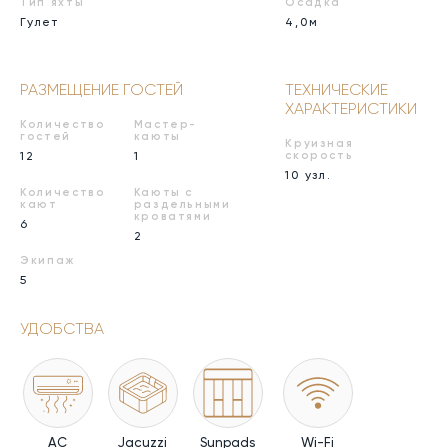
Тип яхты
Осадка
Гулет
4,0м
РАЗМЕЩЕНИЕ ГОСТЕЙ
ТЕХНИЧЕСКИЕ
ХАРАКТЕРИСТИКИ
Количество
Мастер-
гостей
каюты
Круизная
12
1
скорость
10 узл.
Количество
Каюты с
кают
раздельными
кроватями
6
2
Экипаж
5
УДОБСТВА
AC
Jacuzzi
Sunpads
Wi-Fi