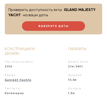
Проверить доступность яхты
ISLAND MAJESTY
YACHT
на ваши даты
ВЫБЕРИТЕ ДАТЫ
КОНСТРУКЦИЯ И
ГАБАРИТЫ
ДИЗАЙН
Год подстройки
Длина яхты
2016
21м/68ft
Верфь
Ширина
Sunreef Yachts
10,5м
Тип яхты
Осадка
Катамаран
1,9м