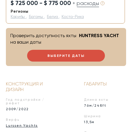
$ 725 000 - $ 775 000
+ расходы
Регионы
Карибы
,
Багамы
,
Белиз
,
Коста-Рика
Проверить доступность яхты
HUNTRESS YACHT
на ваши даты
ВЫБЕРИТЕ ДАТЫ
КОНСТРУКЦИЯ И
ГАБАРИТЫ
ДИЗАЙН
Год подстройки /
Длина яхты
рефит
76м/248ft
2009/2022
Ширина
Верфь
13,5м
Lurssen Yachts