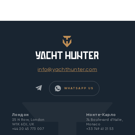
info@yachthunter.com
WHATSAPP US
Лондон
Монте-Карло
25 N Row, London
74 Boulevard d’Italie,
W1K 6DJ, UK
Monaco
+44 20 45 773 007
+33 749 41 21 53