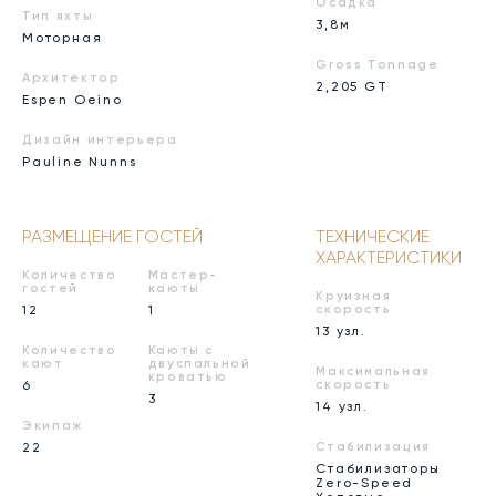
Осадка
Тип яхты
3,8м
Моторная
Gross Tonnage
Архитектор
2,205 GT
Espen Oeino
Дизайн интерьера
Pauline Nunns
РАЗМЕЩЕНИЕ ГОСТЕЙ
ТЕХНИЧЕСКИЕ
ХАРАКТЕРИСТИКИ
Количество
Мастер-
гостей
каюты
Круизная
12
1
скорость
13 узл.
Количество
Каюты с
кают
двуспальной
Максимальная
кроватью
6
скорость
3
14 узл.
Экипаж
22
Стабилизация
Стабилизаторы
Zero-Speed