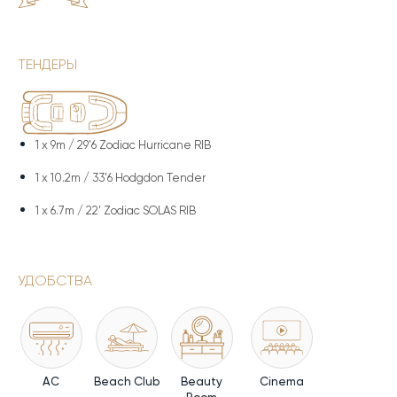
ТЕНДЕРЫ
1 x
9m / 29'6 Zodiac Hurricane RIB
1 x
10.2m / 33'6 Hodgdon Tender
1 x
6.7m / 22' Zodiac SOLAS RIB
УДОБСТВА
AC
Beach Club
Beauty
Cinema