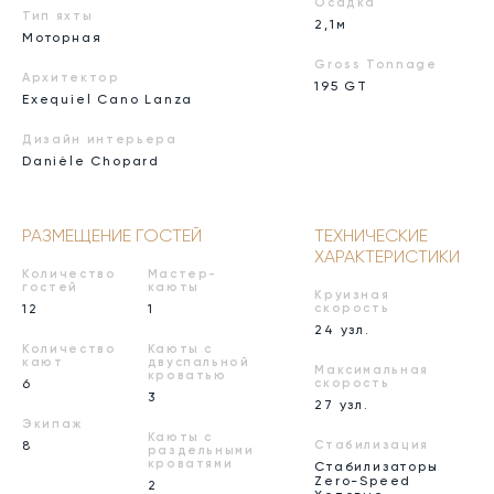
Осадка
Тип яхты
2,1м
Моторная
Gross Tonnage
Архитектор
195 GT
Exequiel Cano Lanza
Дизайн интерьера
Danièle Chopard
РАЗМЕЩЕНИЕ ГОСТЕЙ
ТЕХНИЧЕСКИЕ
ХАРАКТЕРИСТИКИ
Количество
Мастер-
гостей
каюты
Круизная
12
1
скорость
24 узл.
Количество
Каюты с
кают
двуспальной
Максимальная
кроватью
6
скорость
3
27 узл.
Экипаж
Каюты с
8
Стабилизация
раздельными
кроватями
Стабилизаторы
Zero-Speed
2