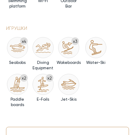
Swimming
Wi-Fi
Outdoor
platform
Bar
ИГРУШКИ
x4
x3
Seabobs
Diving
Wakeboards
Water-Ski
Equipment
x2
x2
Paddle
E-Foils
Jet-Skis
boards