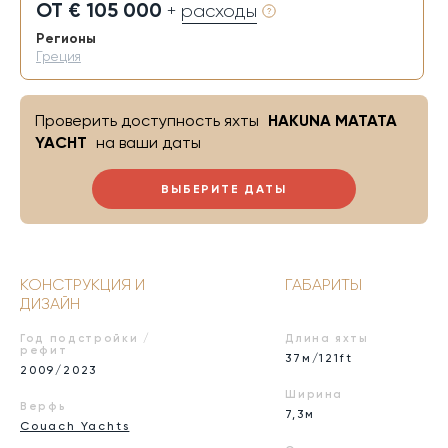
ОТ € 105 000
+ расходы
Регионы
Греция
Проверить доступность яхты
HAKUNA MATATA
YACHT
на ваши даты
ВЫБЕРИТЕ ДАТЫ
КОНСТРУКЦИЯ И
ГАБАРИТЫ
ДИЗАЙН
Год подстройки /
Длина яхты
рефит
37м/121ft
2009/2023
Ширина
Верфь
7,3м
Couach Yachts