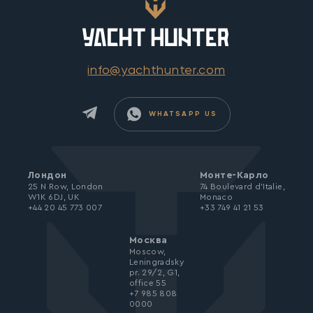
info@yachthunter.com
WHATSAPP US
Лондон
Монте-Карло
25 N Row, London
74 Boulevard d’Italie,
W1K 6DJ, UK
Monaco
+44 20 45 773 007
+33 749 41 21 53
Москва
Moscow,
Leningradsky
pr. 29/2, G1,
office 55
+7 985 808
0000