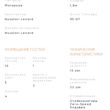
Тип яхты
Осадка
Моторная
1,8м
Архитектор
Gross Tonnage
Nuvolari Lenard
95 GT
Дизайн интерьера
Nuvolari Lenard
РАЗМЕЩЕНИЕ ГОСТЕЙ
ТЕХНИЧЕСКИЕ
ХАРАКТЕРИСТИКИ
Количество
Мастер-
гостей
каюты
Круизная
10
1
скорость
16 узл.
Количество
Каюты с
кают
раздельными
Максимальная
кроватями
5
скорость
2
22 узл.
Экипаж
4
Стабилизация
Стабилизаторы
Zero-Speed
Ходовые