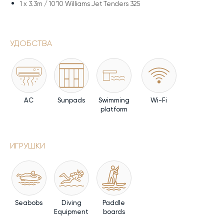
1 x
3.3m / 10'10 Williams Jet Tenders 325
УДОБСТВА
AC
Sunpads
Swimming
Wi-Fi
platform
ИГРУШКИ
Seabobs
Diving
Paddle
Equipment
boards