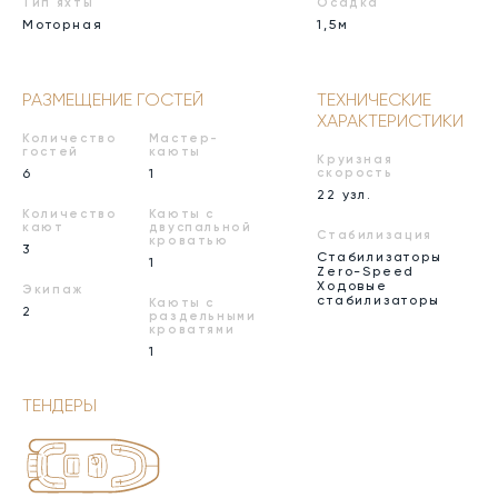
Тип яхты
Осадка
Моторная
1,5м
РАЗМЕЩЕНИЕ ГОСТЕЙ
ТЕХНИЧЕСКИЕ
ХАРАКТЕРИСТИКИ
Количество
Мастер-
гостей
каюты
Круизная
6
1
скорость
22 узл.
Количество
Каюты с
кают
двуспальной
Стабилизация
кроватью
3
Стабилизаторы
1
Zero-Speed
Ходовые
Экипаж
стабилизаторы
Каюты с
2
раздельными
кроватями
1
ТЕНДЕРЫ