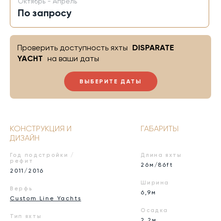
Октябрь - Апрель
По запросу
Проверить доступность яхты
DISPARATE
YACHT
на ваши даты
ВЫБЕРИТЕ ДАТЫ
КОНСТРУКЦИЯ И
ГАБАРИТЫ
ДИЗАЙН
Год подстройки /
Длина яхты
рефит
26м/86ft
2011/2016
Ширина
Верфь
6,9м
Custom Line Yachts
Осадка
Тип яхты
2,2м