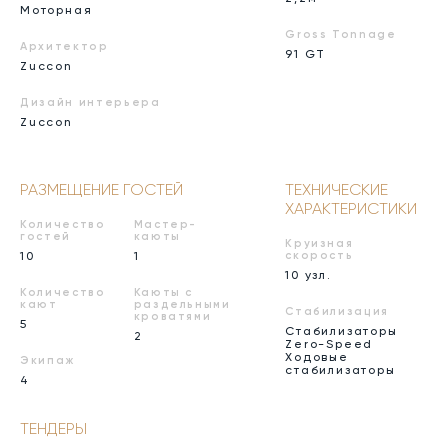
Моторная
Gross Tonnage
Архитектор
91 GT
Zuccon
Дизайн интерьера
Zuccon
РАЗМЕЩЕНИЕ ГОСТЕЙ
ТЕХНИЧЕСКИЕ
ХАРАКТЕРИСТИКИ
Количество
Мастер-
гостей
каюты
Круизная
10
1
скорость
10 узл.
Количество
Каюты с
кают
раздельными
Стабилизация
кроватями
5
Стабилизаторы
2
Zero-Speed
Ходовые
Экипаж
стабилизаторы
4
ТЕНДЕРЫ