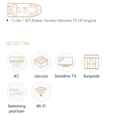
1 x
5m / 16'5 Zodiac Tender Yamaha 70 HP engine
УДОБСТВА
AC
Jacuzzi
Satellite TV
Sunpads
Swimming
Wi-Fi
platform