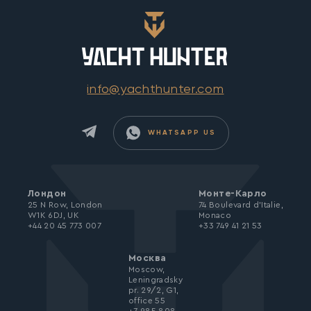
info@yachthunter.com
WHATSAPP US
Лондон
Монте-Карло
25 N Row, London
74 Boulevard d’Italie,
W1K 6DJ, UK
Monaco
+44 20 45 773 007
+33 749 41 21 53
Москва
Moscow,
Leningradsky
pr. 29/2, G1,
office 55