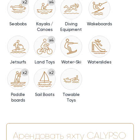
x2
x4
Seabobs
Kayaks /
Diving
Wakeboards
Canoes
Equipment
x4
Jetsurfs
Land Toys
Water-Ski
Waterslides
x2
x2
Paddle
Sail Boats
Towable
boards
Toys
Арендовать яхту
CALYPSO