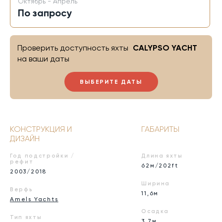
Октябрь - Апрель
По запросу
Проверить доступность яхты
CALYPSO YACHT
на ваши даты
ВЫБЕРИТЕ ДАТЫ
КОНСТРУКЦИЯ И
ГАБАРИТЫ
ДИЗАЙН
Год подстройки /
Длина яхты
рефит
62м/202ft
2003/2018
Ширина
Верфь
11,6м
Amels Yachts
Осадка
Тип яхты
3,7м