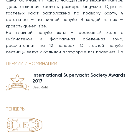
одна гостиная. VIP-каюта находится на верхней палубе,
здесь отличная кровать размера king-size. Одна из
гостевых кают расположена по правому борту, 4
остальные — на нижней палубе. В каждой из них —
кровать queen-size.
На главной палубе яхты — роскошный холл с
библиотекой и формальная обеденная зона,
рассчитанная на 12 человек. С главной палубы
лестницы ведут к большой платформе для плавания. На
верхней кормовой палубе организована еще одна
ПРЕМИИ И НОМИНАЦИИ
обеденная зона на открытом воздухе с удобными
креслами и барной стойкой. Сандек яхты
International Superyacht Society Awards
спроектирован с исключительным изыском: в его
2017
передней части находятся лежаки и джакузи, в центре —
Best Refit
полностью оборудованный тренажерный зал с
кондиционером и фантастический спа с бассейном, а в
кормовой части — кресла и шезлонги для солнечных
ТЕНДЕРЫ
ванн.
Calypso — яхта с выдающимся набором водных игрушек:
7,5-метровые тендеры Dariel Sport и Dariel Limo, 8,8-
метровая водная горка, 2 сибоба F5S, доска для