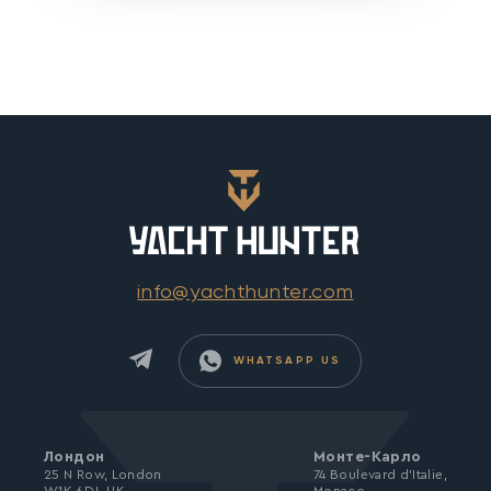
info@yachthunter.com
WHATSAPP US
Лондон
Монте-Карло
25 N Row, London
74 Boulevard d’Italie,