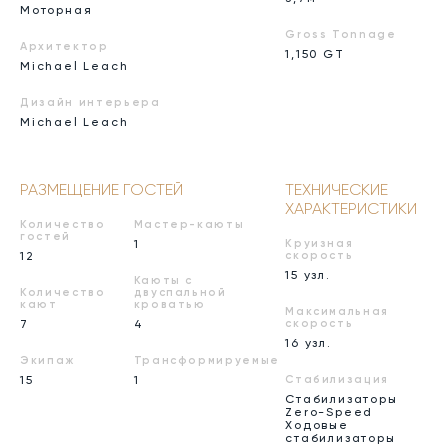
Моторная
Gross Tonnage
Архитектор
1,150 GT
Michael Leach
Дизайн интерьера
Michael Leach
РАЗМЕЩЕНИЕ ГОСТЕЙ
ТЕХНИЧЕСКИЕ
ХАРАКТЕРИСТИКИ
Количество
Мастер-каюты
гостей
1
Круизная
12
скорость
15 узл.
Каюты с
Количество
двуспальной
кают
кроватью
Максимальная
7
4
скорость
16 узл.
Экипаж
Трансформируемые
15
1
Стабилизация
Стабилизаторы
Zero-Speed
Ходовые
стабилизаторы