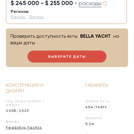
$ 245 000 - $ 255 000
+ расходы
Регионы
Карибы
,
Багамы
Проверить доступность яхты
BELLA YACHT
на
ваши даты
ВЫБЕРИТЕ ДАТЫ
КОНСТРУКЦИЯ И
ГАБАРИТЫ
ДИЗАЙН
Год подстройки /
Длина яхты
рефит
45м/148ft
2008/2023
Ширина
Верфь
9,2м
Feadship Yachts