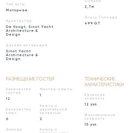
Осадка
Тип яхты
2,7м
Моторная
Gross Tonnage
Архитектор
499 GT
De Voogt, Sinot Yacht
Architecture &
Design
Дизайн интерьера
Sinot Yacht
Architecture &
Design
РАЗМЕЩЕНИЕ ГОСТЕЙ
ТЕХНИЧЕСКИЕ
ХАРАКТЕРИСТИКИ
Количество
Мастер-каюты
гостей
1
Круизная
12
скорость
12 узл.
Каюты с
Количество
двуспальной
кают
кроватью
Максимальная
6
2
скорость
15 узл.
Экипаж
Каюты с