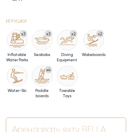
ИГРУШКИ
x3
x3
x2
x2
Inflatable
Seabobs
Diving
Wakeboards
Water Parks
Equipment
x4
Water-Ski
Paddle
Towable
boards
Toys
Арендовать яхту
BELLA