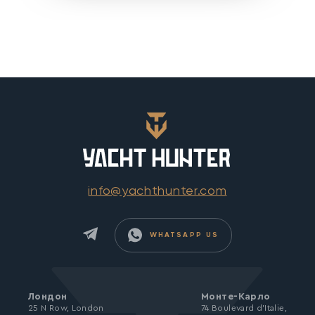
info@yachthunter.com
WHATSAPP US
Лондон
Монте-Карло
25 N Row, London
74 Boulevard d’Italie,