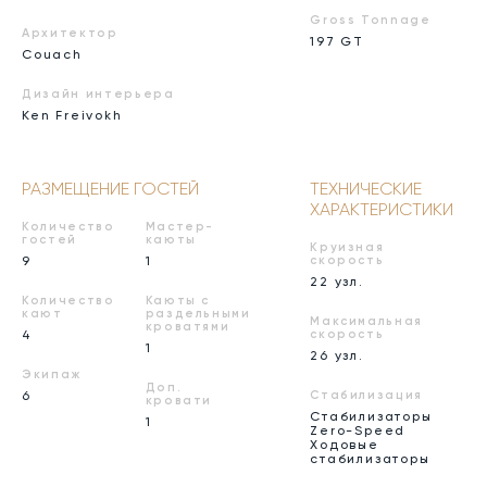
Gross Tonnage
Архитектор
197 GT
Couach
Дизайн интерьера
Ken Freivokh
РАЗМЕЩЕНИЕ ГОСТЕЙ
ТЕХНИЧЕСКИЕ
ХАРАКТЕРИСТИКИ
Количество
Мастер-
гостей
каюты
Круизная
9
1
скорость
22 узл.
Количество
Каюты с
кают
раздельными
Максимальная
кроватями
4
скорость
1
26 узл.
Экипаж
Доп.
6
Стабилизация
кровати
Стабилизаторы
1
Zero-Speed
Ходовые
стабилизаторы