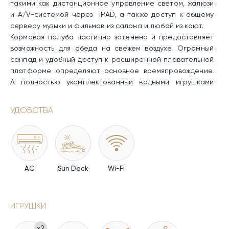
такими как дистанционное управление светом, жалюзи
и A/V-системой через iPAD, а также доступ к общему
серверу музыки и фильмов из салона и любой из кают.
Кормовая палуба частично затенена и предоставляет
возможность для обеда на свежем воздухе. Огромный
санпад и удобный доступ к расширенной плавательной
платформе определяют основное времяпровождение.
А полностью укомплектованный водными игрушками
гараж дополнит список развлечений на борту. Кроме
того, яхта порадует гостей комфортным и продуманным
УДОБСТВА
тренажерным залом!
Максимальная скорость Arion – 26 узлов. Аренда
моторной яхты Arion – прекрасный выбор как для
семейного отдыха, так и для путешествия компанией!
AC
Sun Deck
Wi-Fi
ИГРУШКИ
x2