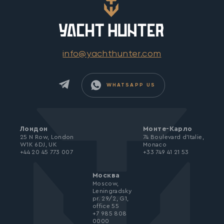
info@yachthunter.com
WHATSAPP US
Лондон
Монте-Карло
25 N Row, London
74 Boulevard d’Italie,
W1K 6DJ, UK
Monaco
+44 20 45 773 007
+33 749 41 21 53
Москва
Moscow,
Leningradsky
pr. 29/2, G1,
office 55
+7 985 808
0000