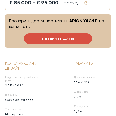
€ 85 000 - € 95 000
+ расходы
Проверить доступность яхты
ARION YACHT
на
ваши даты
ВЫБЕРИТЕ ДАТЫ
КОНСТРУКЦИЯ И
ГАБАРИТЫ
ДИЗАЙН
Год подстройки /
Длина яхты
рефит
37м/121ft
2011/2024
Ширина
Верфь
7,3м
Couach Yachts
Осадка
Тип яхты
2,4м
Моторная