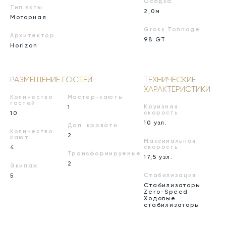
Осадка
Тип яхты
2,0м
Моторная
Gross Tonnage
Архитектор
98 GT
Horizon
РАЗМЕЩЕНИЕ ГОСТЕЙ
ТЕХНИЧЕСКИЕ
ХАРАКТЕРИСТИКИ
Количество
Мастер-каюты
гостей
1
Круизная
10
скорость
10 узл.
Доп. кровати
Количество
2
кают
Максимальная
4
скорость
Трансформируемые
17,5 узл.
2
Экипаж
5
Стабилизация
Стабилизаторы
Zero-Speed
Ходовые
стабилизаторы