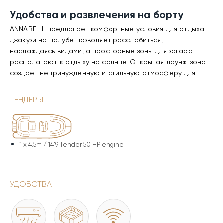
Удобства и развлечения на борту
ANNABEL II предлагает комфортные условия для отдыха:
джакузи на палубе позволяет расслабиться,
наслаждаясь видами, а просторные зоны для загара
располагают к отдыху на солнце. Открытая лаунж-зона
создаёт непринуждённую и стильную атмосферу для
напитков и общения. Всё пространство продумано для
лёгкого и приятного отдыха на море.
ТЕНДЕРЫ
Ходовые и технические
характеристики
1 x
4.5m / 14'9 Tender 50 HP engine
Корпус и надстройка ANNABEL II выполнены из GRP, а
полуводоизмещающий корпус обеспечивает отличную
устойчивость и производительность. Два двигателя
Caterpillar позволяют поддерживать крейсерскую
УДОБСТВА
скорость 10 узлов и достигать максимальной скорости
20 узлов. Дальность хода составляет до 800 морских
миль. Стабилизаторы на якоре обеспечивают