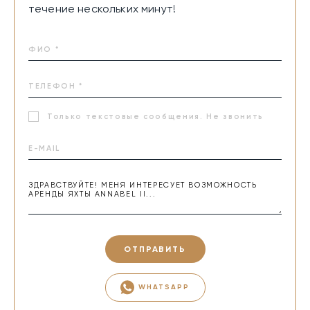
течение нескольких минут!
На борту ANNABEL II каждый момент располагает к
отдыху и наслаждению морем. От динамичных
переходов до расслабления в джакузи — здесь
гармонично сочетаются комфорт и приключения.
Только текстовые сообщения. Не звонить
ОТПРАВИТЬ
WHATSAPP