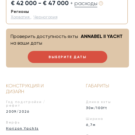
€ 42 000 - € 47 000
+ расходы
Регионы
Хорватия
,
Черногория
Проверить доступность яхты
ANNABEL II YACHT
на ваши даты
ВЫБЕРИТЕ ДАТЫ
КОНСТРУКЦИЯ И
ГАБАРИТЫ
ДИЗАЙН
Год подстройки /
Длина яхты
рефит
30м/100ft
2009/2026
Ширина
Верфь
6,7м
Horizon Yachts