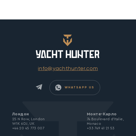
info@yachthunter.com
WHATSAPP US
Лондон
Монте-Карло
25 N Row, London
74 Boulevard d’Italie,
W1K 6DJ, UK
Monaco
+44 20 45 773 007
+33 749 41 21 53