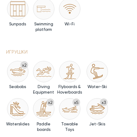
Sunpads
Swimming
Wi-Fi
platform
ИГРУШКИ
x2
Seabobs
Diving
Flyboards &
Water-Ski
Equipment
Hoverboards
x2
x5
x3
Waterslides
Paddle
Towable
Jet-Skis
boards
Toys