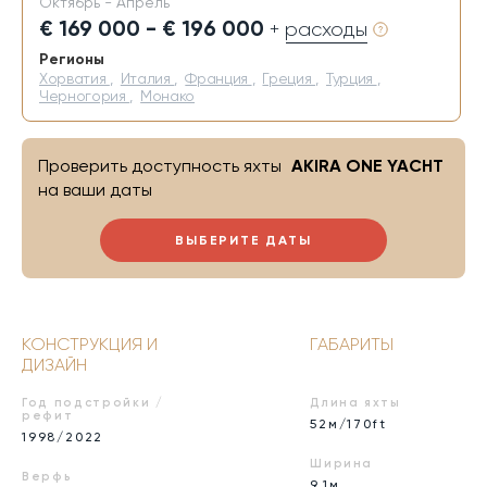
Октябрь - Апрель
€ 169 000 - € 196 000
+ расходы
Регионы
Хорватия
,
Италия
,
Франция
,
Греция
,
Турция
,
Черногория
,
Монако
Проверить доступность яхты
AKIRA ONE YACHT
на ваши даты
ВЫБЕРИТЕ ДАТЫ
КОНСТРУКЦИЯ И
ГАБАРИТЫ
ДИЗАЙН
Год подстройки /
Длина яхты
рефит
52м/170ft
1998/2022
Ширина
Верфь
9,1м