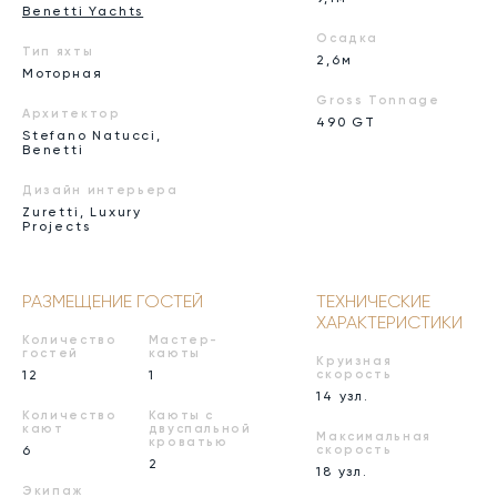
Benetti Yachts
Осадка
Тип яхты
2,6м
Моторная
Gross Tonnage
Архитектор
490 GT
Stefano Natucci,
Benetti
Дизайн интерьера
Zuretti, Luxury
Projects
РАЗМЕЩЕНИЕ ГОСТЕЙ
ТЕХНИЧЕСКИЕ
ХАРАКТЕРИСТИКИ
Количество
Мастер-
гостей
каюты
Круизная
12
1
скорость
14 узл.
Количество
Каюты с
кают
двуспальной
Максимальная
кроватью
6
скорость
2
18 узл.
Экипаж