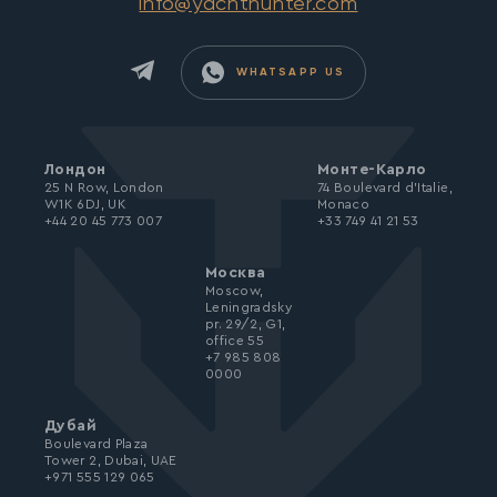
info@yachthunter.com
WHATSAPP US
Лондон
Монте-Карло
25 N Row, London
74 Boulevard d’Italie,
W1K 6DJ, UK
Monaco
+44 20 45 773 007
+33 749 41 21 53
Москва
Moscow,
Leningradsky
pr. 29/2, G1,
office 55
+7 985 808
0000
Дубай
Boulevard Plaza
Tower 2, Dubai, UAE
+971 555 129 065