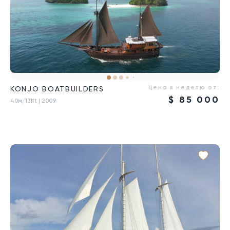
Цена в неделю от:
KONJO BOATBUILDERS
$
85 000
40м/131ft
| 2009