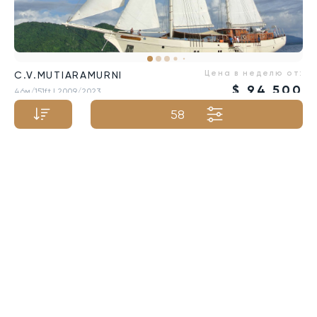
Цена в неделю от:
C.V.MUTIARAMURNI
$
94 500
46м/151ft
| 2009/2023
58
по названию A-Z
по названию Z-A
по возрастанию цены
по убыванию цены
по увеличению длины
по уменьшению длины