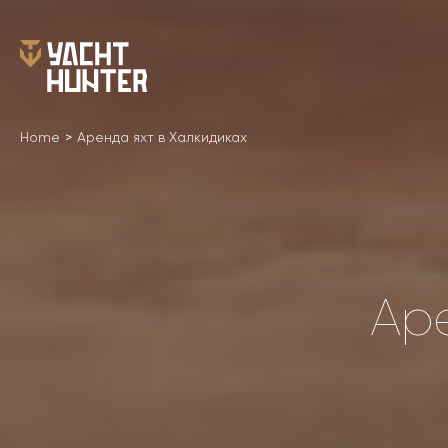
Home
>
Аренда яхт в Халкидиках
Ар